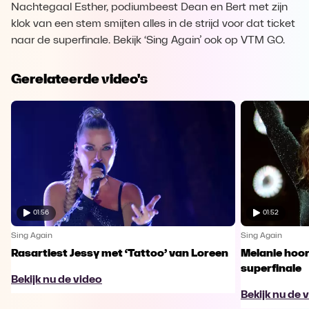
Nachtegaal Esther, podiumbeest Dean en Bert met zijn
klok van een stem smijten alles in de strijd voor dat ticket
naar de superfinale. Bekijk ‘Sing Again’ ook op VTM GO.
Gerelateerde video's
01:56
01:52
Sing Again
Sing Again
Rasartiest Jessy met ‘Tattoo’ van Loreen
Melanie hoort
superfinale
Bekijk nu de video
Bekijk nu de 