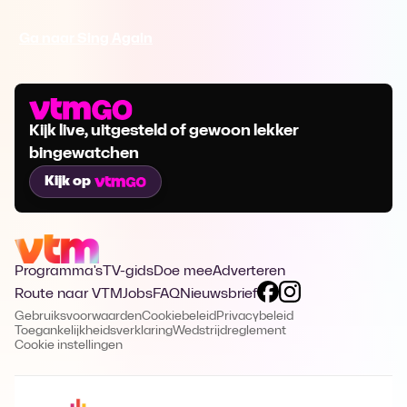
Ga naar Sing Again
Kijk live, uitgesteld of gewoon lekker
bingewatchen
Kijk op
Programma's
TV-gids
Doe mee
Adverteren
Route naar VTM
Jobs
FAQ
Nieuwsbrief
Gebruiksvoorwaarden
Cookiebeleid
Privacybeleid
Toegankelijkheidsverklaring
Wedstrijdreglement
Cookie instellingen