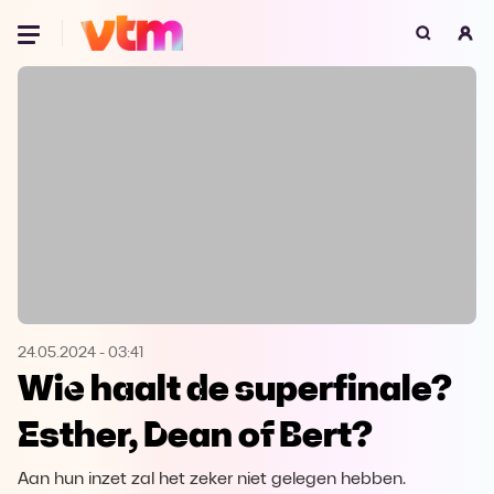
Oeps, browser niet ondersteund
Voor je onze programma's gaat ontdekken,
best je browser updaten of hieronder één
van de ondersteunde browsers
downloaden.
Google Chrome
Download
Firefox
Download
Safari
Download
24.05.2024
-
03:41
Wie haalt de superfinale?
Microsoft Edge
Download
Esther, Dean of Bert?
Opera
Download
Aan hun inzet zal het zeker niet gelegen hebben.