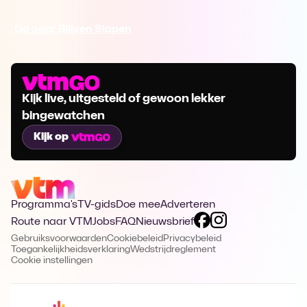
Ga naar Blijven Slapen
Kijk live, uitgesteld of gewoon lekker
bingewatchen
Kijk op
Programma's
TV-gids
Doe mee
Adverteren
Route naar VTM
Jobs
FAQ
Nieuwsbrief
Gebruiksvoorwaarden
Cookiebeleid
Privacybeleid
Toegankelijkheidsverklaring
Wedstrijdreglement
Cookie instellingen