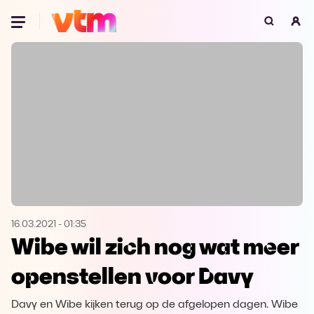
Oeps, browser niet ondersteund
Voor je onze programma's gaat ontdekken,
best je browser updaten of hieronder één
van de ondersteunde browsers
downloaden.
Google Chrome
Download
Firefox
Download
Safari
Download
16.03.2021
-
01:35
Wibe wil zich nog wat meer
Microsoft Edge
Download
openstellen voor Davy
Opera
Download
Davy en Wibe kijken terug op de afgelopen dagen. Wibe