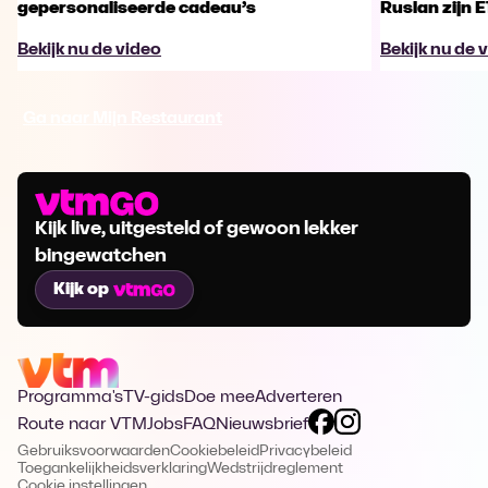
gepersonaliseerde cadeau’s
Ruslan zijn 
Bekijk nu de video
Bekijk nu de 
Ga naar Mijn Restaurant
Kijk live, uitgesteld of gewoon lekker
bingewatchen
Kijk op
Programma's
TV-gids
Doe mee
Adverteren
Route naar VTM
Jobs
FAQ
Nieuwsbrief
Gebruiksvoorwaarden
Cookiebeleid
Privacybeleid
Toegankelijkheidsverklaring
Wedstrijdreglement
Cookie instellingen