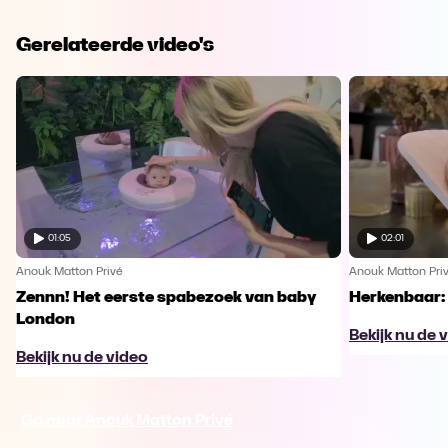
Gerelateerde video's
01:05
02:01
Anouk Matton Privé
Anouk Matton Pri
Zennn! Het eerste spabezoek van baby
Herkenbaar: 
London
Bekijk nu de 
Bekijk nu de video
Ga naar Anouk Matton Privé