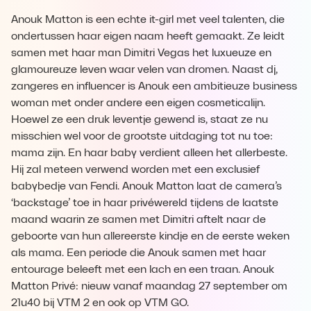
Anouk Matton is een echte it-girl met veel talenten, die
ondertussen haar eigen naam heeft gemaakt. Ze leidt
samen met haar man Dimitri Vegas het luxueuze en
glamoureuze leven waar velen van dromen. Naast dj,
zangeres en influencer is Anouk een ambitieuze business
woman met onder andere een eigen cosmeticalijn.
Hoewel ze een druk leventje gewend is, staat ze nu
misschien wel voor de grootste uitdaging tot nu toe:
mama zijn. En haar baby verdient alleen het allerbeste.
Hij zal meteen verwend worden met een exclusief
babybedje van Fendi. Anouk Matton laat de camera’s
‘backstage’ toe in haar privéwereld tijdens de laatste
maand waarin ze samen met Dimitri aftelt naar de
geboorte van hun allereerste kindje en de eerste weken
als mama. Een periode die Anouk samen met haar
entourage beleeft met een lach en een traan. Anouk
Matton Privé: nieuw vanaf maandag 27 september om
21u40 bij VTM 2 en ook op VTM GO.