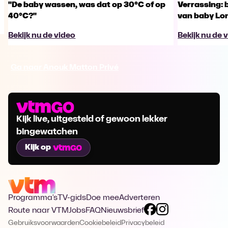
"De baby wassen, was dat op 30°C of op
Verrassing: 
40°C?"
van baby Lo
Bekijk nu de video
Bekijk nu de 
Ga naar Anouk Matton Privé
Kijk live, uitgesteld of gewoon lekker
bingewatchen
Kijk op
Programma's
TV-gids
Doe mee
Adverteren
Route naar VTM
Jobs
FAQ
Nieuwsbrief
Gebruiksvoorwaarden
Cookiebeleid
Privacybeleid