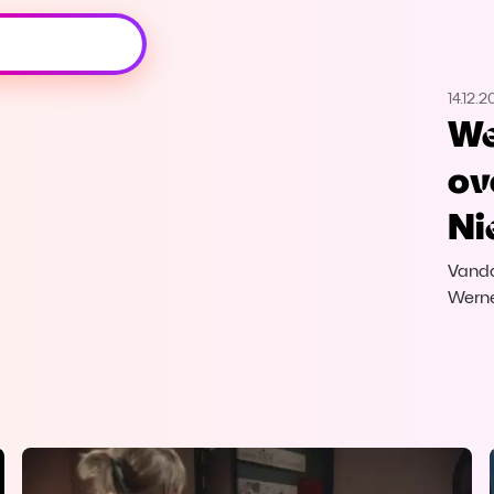
Oeps, browser niet ondersteund
14.12.2
Voor je onze programma's gaat ontdekken,
We
best je browser updaten of hieronder één
van de ondersteunde browsers
ov
downloaden.
Ni
Google Chrome
Download
Vanda
Firefox
Download
Werne
Safari
Download
Microsoft Edge
Download
Opera
Download