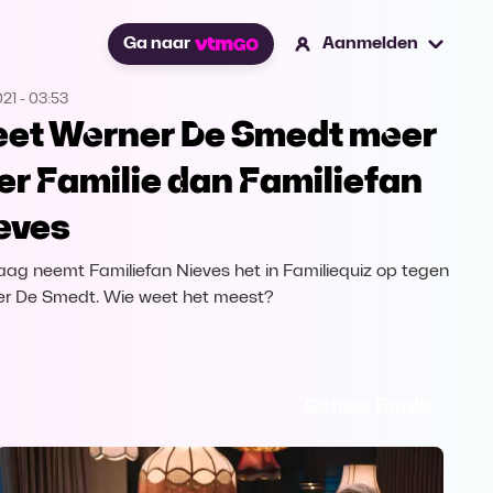
Ga naar
Aanmelden
021
-
03:53
et Werner De Smedt meer
er Familie dan Familiefan
eves
ag neemt Familiefan Nieves het in Familiequiz op tegen
r De Smedt. Wie weet het meest?
Ga naar Familie