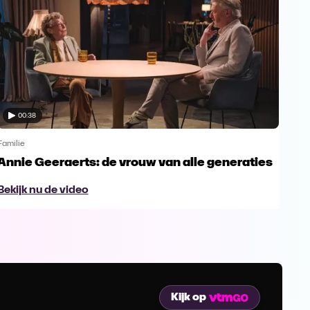
00:38
Familie
Famil
Annie Geeraerts: de vrouw van alle generaties
Ann
lee
Bekijk nu de video
Bek
Kijk op