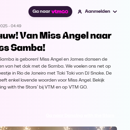
Ga naar
Aanmelden
2025
-
04:49
uw! Van Miss Angel naar
ss Samba!
Samba is geboren! Miss Angel en James dansen de
n van het dak met de Samba. We voelen ons net op
eestje in Rio de Janeiro met Taki Taki van DJ Snake. De
heeft enkel lovende woorden voor Miss Angel. Bekijk
ing with the Stars’ bij VTM en op VTM GO.
Ga naar Dancing with the Stars