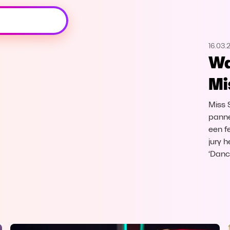
Oeps, browser niet ondersteund
16.03.
Voor je onze programma's gaat ontdekken,
Wa
best je browser updaten of hieronder één
van de ondersteunde browsers
Mi
downloaden.
Miss 
Google Chrome
Download
panne
een f
Firefox
Download
jury 
‘Danc
Safari
Download
Microsoft Edge
Download
Opera
Download