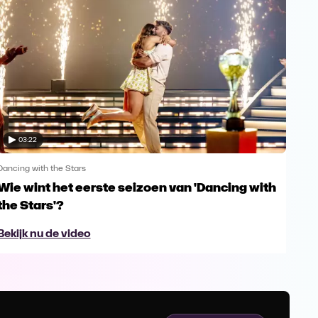
03:22
Dancing with the Stars
Danci
Wie wint het eerste seizoen van 'Dancing with
War
the Stars'?
fin
Bekijk nu de video
Bek