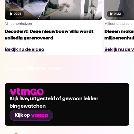
02:38
01:22
Miljoenenhuizen
Miljoenenhuizen
Decadent! Deze nieuwbouw villa wordt
Dieven maken
volledig gerenoveerd
miljoenenhu
Bekijk nu de video
Bekijk nu de 
Ga naar Miljoenenhuizen
Kijk live, uitgesteld of gewoon lekker
bingewatchen
Kijk op