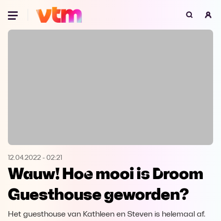
Oeps, browser niet ondersteund
Voor je onze programma's gaat ontdekken,
best je browser updaten of hieronder één
van de ondersteunde browsers
downloaden.
Google Chrome
Download
Firefox
Download
Safari
Download
12.04.2022
-
02:21
Wauw! Hoe mooi is Droom
Microsoft Edge
Download
Guesthouse geworden?
Opera
Download
Het guesthouse van Kathleen en Steven is helemaal af.