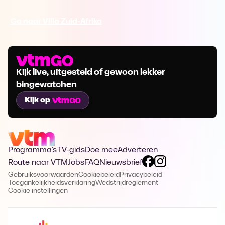
Ga naar Villa Zuid-Afrika
Kijk live, uitgesteld of gewoon lekker
bingewatchen
Kijk op
Programma's
TV-gids
Doe mee
Adverteren
Route naar VTM
Jobs
FAQ
Nieuwsbrief
Gebruiksvoorwaarden
Cookiebeleid
Privacybeleid
Toegankelijkheidsverklaring
Wedstrijdreglement
Cookie instellingen