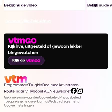
Bekijk nu de video
Bekijk nu de 
Ga naar Villa Zuid-Afrika
Kijk live, uitgesteld of gewoon lekker
bingewatchen
Kijk op
Programma's
TV-gids
Doe mee
Adverteren
Route naar VTM
Jobs
FAQ
Nieuwsbrief
Gebruiksvoorwaarden
Cookiebeleid
Privacybeleid
Toegankelijkheidsverklaring
Wedstrijdreglement
Cookie instellingen