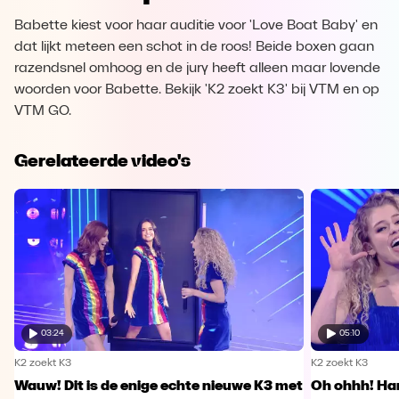
Babette kiest voor haar auditie voor 'Love Boat Baby' en
dat lijkt meteen een schot in de roos! Beide boxen gaan
razendsnel omhoog en de jury heeft alleen maar lovende
woorden voor Babette. Bekijk 'K2 zoekt K3' bij VTM en op
VTM GO.
Gerelateerde video's
03:24
05:10
K2 zoekt K3
K2 zoekt K3
Wauw! Dit is de enige echte nieuwe K3 met
Oh ohhh! Han