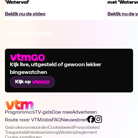
'Waterval'
met 'Waterva
Bekijk nu de video
Bekijk nu de 
Ga naar K2 zoekt K3
Kijk live, uitgesteld of gewoon lekker
bingewatchen
Kijk op
Programma's
TV-gids
Doe mee
Adverteren
Route naar VTM
Jobs
FAQ
Nieuwsbrief
Gebruiksvoorwaarden
Cookiebeleid
Privacybeleid
Toegankelijkheidsverklaring
Wedstrijdreglement
Cookie instellingen