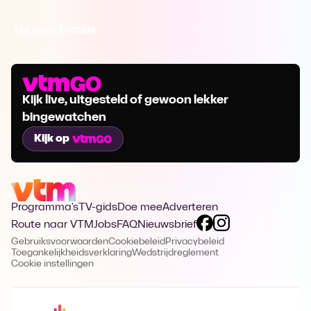
Ga naar Familie
Kijk live, uitgesteld of gewoon lekker
bingewatchen
Kijk op
Programma's
TV-gids
Doe mee
Adverteren
Route naar VTM
Jobs
FAQ
Nieuwsbrief
Gebruiksvoorwaarden
Cookiebeleid
Privacybeleid
Toegankelijkheidsverklaring
Wedstrijdreglement
Cookie instellingen