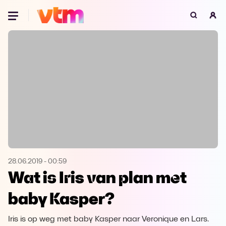
Oeps, browser niet ondersteund
Voor je onze programma's gaat ontdekken,
best je browser updaten of hieronder één
van de ondersteunde browsers
downloaden.
Google Chrome
Download
Firefox
Download
Safari
Download
28.06.2019
-
00:59
Wat is Iris van plan met
Microsoft Edge
Download
baby Kasper?
Opera
Download
Iris is op weg met baby Kasper naar Veronique en Lars.