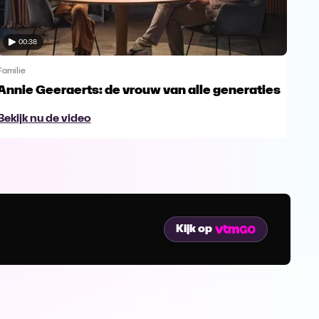
00:38
Familie
Famil
Annie Geeraerts: de vrouw van alle generaties
Ann
lee
Bekijk nu de video
Bek
Kijk op