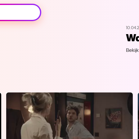
Oeps, browser niet ondersteund
10.04.
Voor je onze programma's gaat ontdekken,
Wa
best je browser updaten of hieronder één
van de ondersteunde browsers
downloaden.
Bekij
Google Chrome
Download
Firefox
Download
Safari
Download
Microsoft Edge
Download
Opera
Download