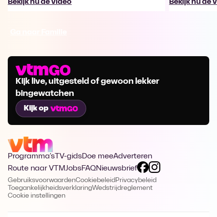
Bekijk nu de video
Bekijk nu de 
Ga naar Familie
Kijk live, uitgesteld of gewoon lekker
bingewatchen
Kijk op
Programma's
TV-gids
Doe mee
Adverteren
Route naar VTM
Jobs
FAQ
Nieuwsbrief
Gebruiksvoorwaarden
Cookiebeleid
Privacybeleid
Toegankelijkheidsverklaring
Wedstrijdreglement
Cookie instellingen