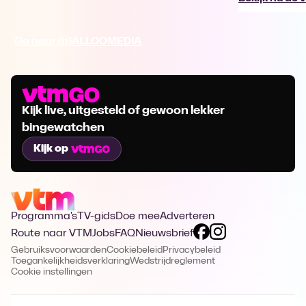
Ga naar (h)ALLOOMEDIA
Kijk live, uitgesteld of gewoon lekker
bingewatchen
Kijk op
Programma's
TV-gids
Doe mee
Adverteren
Route naar VTM
Jobs
FAQ
Nieuwsbrief
Gebruiksvoorwaarden
Cookiebeleid
Privacybeleid
Toegankelijkheidsverklaring
Wedstrijdreglement
Cookie instellingen