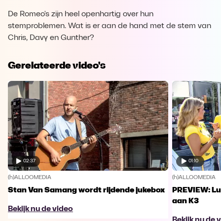
De Romeo's zijn heel openhartig over hun
stemproblemen. Wat is er aan de hand met de stem van
Chris, Davy en Gunther?
Gerelateerde video's
02:37
01:10
(h)ALLOOMEDIA
(h)ALLOOMEDIA
Stan Van Samang wordt rijdende jukebox
PREVIEW: Luk
aan K3
Bekijk nu de video
Bekijk nu de 