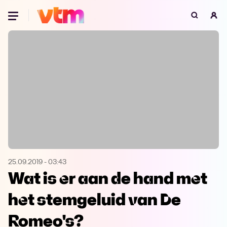
Oeps, browser niet ondersteund
Voor je onze programma's gaat ontdekken,
best je browser updaten of hieronder één
van de ondersteunde browsers
downloaden.
Google Chrome
Download
Firefox
Download
Safari
Download
25.09.2019
-
03:43
Wat is er aan de hand met
Microsoft Edge
Download
het stemgeluid van De
Opera
Download
Romeo's?