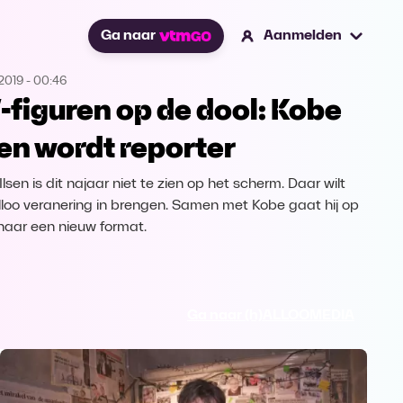
Ga naar
Aanmelden
2019
-
00:46
-figuren op de dool: Kobe
sen wordt reporter
lsen is dit najaar niet te zien op het scherm. Daar wilt
lloo veranering in brengen. Samen met Kobe gaat hij op
naar een nieuw format.
Ga naar (h)ALLOOMEDIA