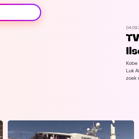
Oeps, browser niet ondersteund
04.09.
Voor je onze programma's gaat ontdekken,
TV
best je browser updaten of hieronder één
van de ondersteunde browsers
Il
downloaden.
Kobe I
Google Chrome
Download
Luk A
zoek 
Firefox
Download
Safari
Download
Microsoft Edge
Download
Opera
Download