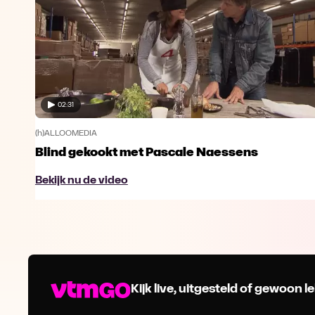
02:31
(h)ALLOOMEDIA
te
Blind gekookt met Pascale Naessens
Bekijk nu de video
Kijk live, uitgesteld of gewoon