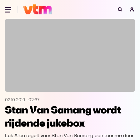
Oeps, browser niet ondersteund
Voor je onze programma's gaat ontdekken,
best je browser updaten of hieronder één
van de ondersteunde browsers
downloaden.
Google Chrome
Download
Firefox
Download
Safari
Download
02.10.2019
-
02:37
Stan Van Samang wordt
Microsoft Edge
Download
rijdende jukebox
Opera
Download
Luk Alloo regelt voor Stan Van Samang een tournee door