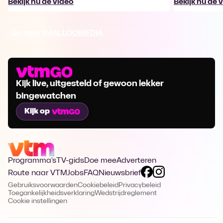
Bekijk nu de video
Bekijk nu de 
Ga naar (h)ALLOOMEDIA
Kijk live, uitgesteld of gewoon lekker
bingewatchen
Kijk op
Programma's
TV-gids
Doe mee
Adverteren
Route naar VTM
Jobs
FAQ
Nieuwsbrief
Gebruiksvoorwaarden
Cookiebeleid
Privacybeleid
Toegankelijkheidsverklaring
Wedstrijdreglement
Cookie instellingen