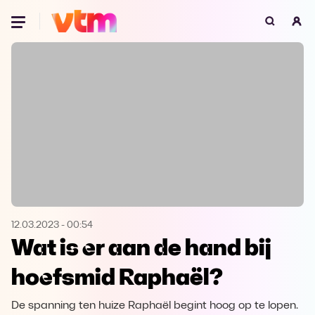
Oeps, browser niet ondersteund
Voor je onze programma's gaat ontdekken,
best je browser updaten of hieronder één
van de ondersteunde browsers
downloaden.
Google Chrome
Download
Firefox
Download
Safari
Download
12.03.2023
-
00:54
Wat is er aan de hand bij
Microsoft Edge
Download
hoefsmid Raphaël?
Opera
Download
De spanning ten huize Raphaël begint hoog op te lopen.