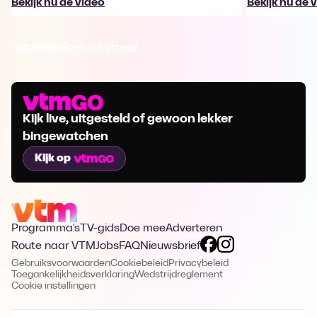
Bekijk nu de video
Bekijk nu de 
Ga naar Boer zkt vrouw
Kijk live, uitgesteld of gewoon lekker
bingewatchen
Kijk op
Programma's
TV-gids
Doe mee
Adverteren
Route naar VTM
Jobs
FAQ
Nieuwsbrief
Gebruiksvoorwaarden
Cookiebeleid
Privacybeleid
Toegankelijkheidsverklaring
Wedstrijdreglement
Cookie instellingen