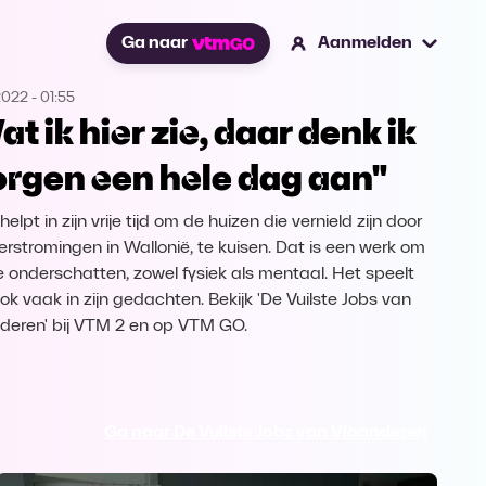
Ga naar
Aanmelden
2022
-
01:55
at ik hier zie, daar denk ik
rgen een hele dag aan"
 helpt in zijn vrije tijd om de huizen die vernield zijn door
erstromingen in Wallonië, te kuisen. Dat is een werk om
te onderschatten, zowel fysiek als mentaal. Het speelt
ok vaak in zijn gedachten. Bekijk 'De Vuilste Jobs van
deren' bij VTM 2 en op VTM GO.
Ga naar De Vuilste Jobs van Vlaanderen