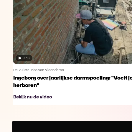
01:48
De Vuilste Jobs van Vlaanderen
Ingeborg over jaarlijkse darmspoeling: "Voelt j
herboren"
Bekijk nu de video