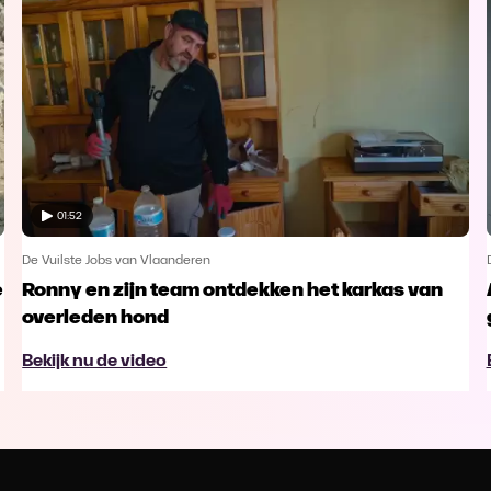
01:52
De Vuilste Jobs van Vlaanderen
e
Ronny en zijn team ontdekken het karkas van
overleden hond
Bekijk nu de video