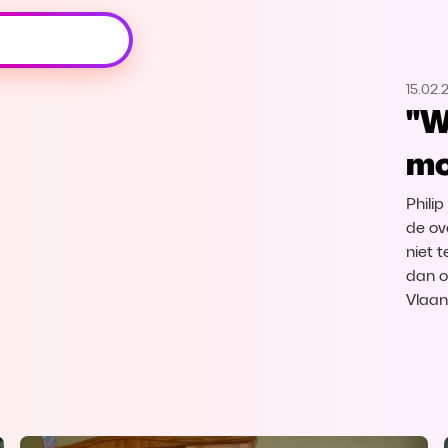
Oeps, browser niet ondersteund
15.02.
Voor je onze programma's gaat ontdekken,
"W
best je browser updaten of hieronder één
van de ondersteunde browsers
mo
downloaden.
Philip
Google Chrome
Download
de ov
niet 
Firefox
Download
dan o
Vlaan
Safari
Download
Microsoft Edge
Download
Opera
Download