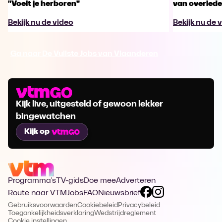
"Voelt je herboren"
van overled
Bekijk nu de video
Bekijk nu de 
Ga naar De Vuilste Jobs van Vlaanderen
Kijk live, uitgesteld of gewoon lekker
bingewatchen
Kijk op
Programma's
TV-gids
Doe mee
Adverteren
Route naar VTM
Jobs
FAQ
Nieuwsbrief
Gebruiksvoorwaarden
Cookiebeleid
Privacybeleid
Toegankelijkheidsverklaring
Wedstrijdreglement
Cookie instellingen