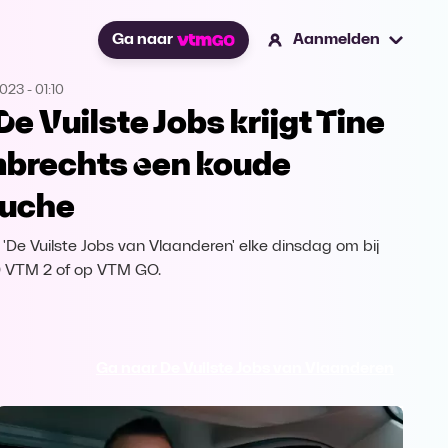
Ga naar
Aanmelden
2023
-
01:10
 De Vuilste Jobs krijgt Tine
brechts een koude
uche
k 'De Vuilste Jobs van Vlaanderen' elke dinsdag om bij
 VTM 2 of op VTM GO.
Ga naar De Vuilste Jobs van Vlaanderen