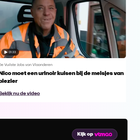
01:33
De Vuilste Jobs van Vlaanderen
De Vu
Nico moet een urinoir kuisen bij de meisjes van
Een
plezier
om
Bekijk nu de video
Bek
Kijk op