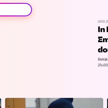
Oeps, browser niet ondersteund
24.10.
Voor je onze programma's gaat ontdekken,
In
best je browser updaten of hieronder één
van de ondersteunde browsers
Em
downloaden.
do
Google Chrome
Download
Bekij
Firefox
Download
21u30
Safari
Download
Microsoft Edge
Download
Opera
Download