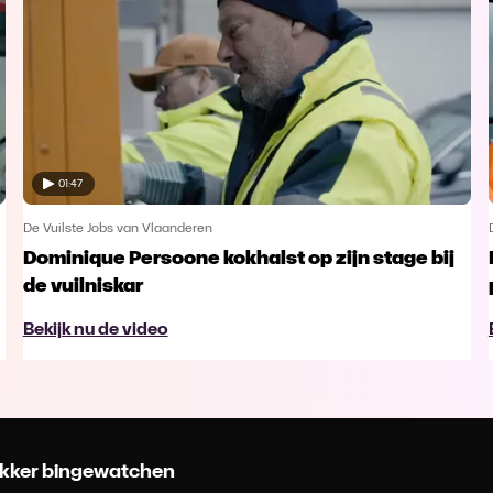
01:47
De Vuilste Jobs van Vlaanderen
Dominique Persoone kokhalst op zijn stage bij
de vuilniskar
Bekijk nu de video
 lekker bingewatchen