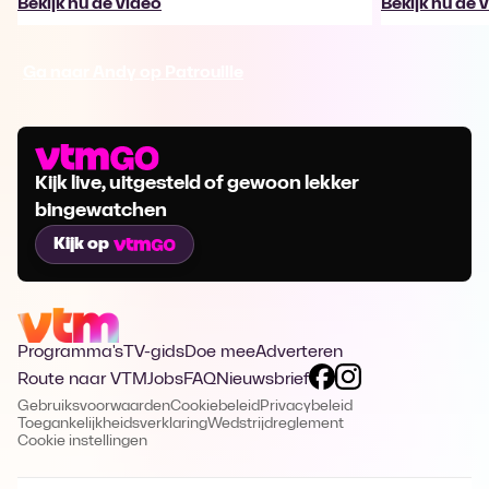
Bekijk nu de video
Bekijk nu de 
Ga naar Andy op Patrouille
Kijk live, uitgesteld of gewoon lekker
bingewatchen
Kijk op
Programma's
TV-gids
Doe mee
Adverteren
Route naar VTM
Jobs
FAQ
Nieuwsbrief
Gebruiksvoorwaarden
Cookiebeleid
Privacybeleid
Toegankelijkheidsverklaring
Wedstrijdreglement
Cookie instellingen