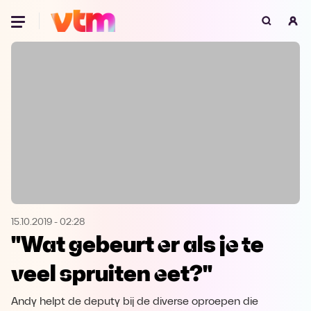
Oeps, browser niet ondersteund
Voor je onze programma's gaat ontdekken,
best je browser updaten of hieronder één
van de ondersteunde browsers
downloaden.
Google Chrome
Download
Firefox
Download
Safari
Download
15.10.2019
-
02:28
"Wat gebeurt er als je te
Microsoft Edge
Download
veel spruiten eet?"
Opera
Download
Andy helpt de deputy bij de diverse oproepen die