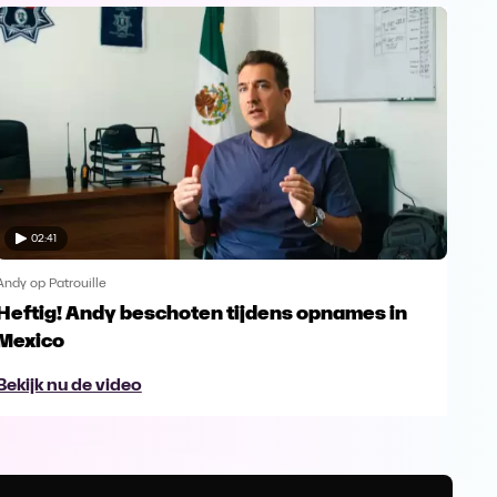
02:41
Andy op Patrouille
Andy 
Heftig! Andy beschoten tijdens opnames in
And
Mexico
gên
Bekijk nu de video
Bek