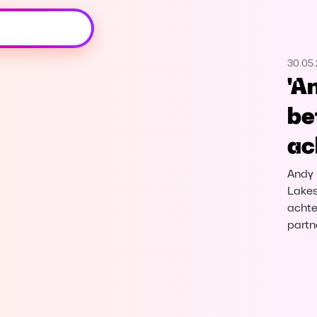
Oeps, browser niet ondersteund
30.05
Voor je onze programma's gaat ontdekken,
'A
best je browser updaten of hieronder één
van de ondersteunde browsers
be
downloaden.
ac
Google Chrome
Download
Andy 
Firefox
Download
Lakes
achte
partn
Safari
Download
Microsoft Edge
Download
Opera
Download