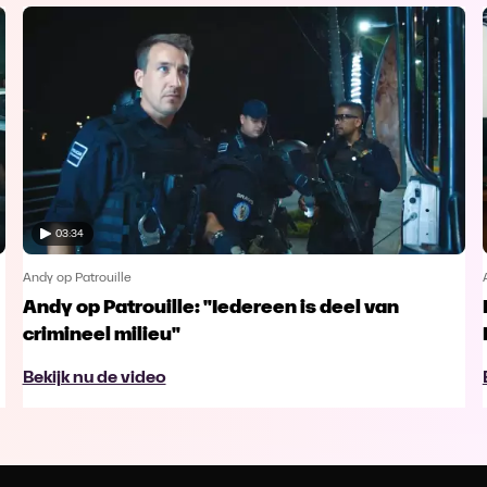
03:34
Andy op Patrouille
Andy op Patrouille: "Iedereen is deel van
crimineel milieu"
Bekijk nu de video