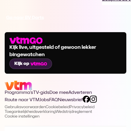
Ga naar BV Darts
Kijk live, uitgesteld of gewoon lekker
bingewatchen
Kijk op
Programma's
TV-gids
Doe mee
Adverteren
Route naar VTM
Jobs
FAQ
Nieuwsbrief
Gebruiksvoorwaarden
Cookiebeleid
Privacybeleid
Toegankelijkheidsverklaring
Wedstrijdreglement
Cookie instellingen