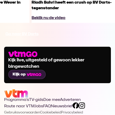
De Wever in
Riadh Bahri heeft een crush op BV Darts-
tegenstander
Bekijk nu de video
Ga naar BV Darts
Kijk live, uitgesteld of gewoon lekker
bingewatchen
Kijk op
Programma's
TV-gids
Doe mee
Adverteren
Route naar VTM
Jobs
FAQ
Nieuwsbrief
Gebruiksvoorwaarden
Cookiebeleid
Privacybeleid