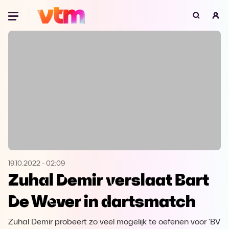
Oeps, browser niet ondersteund
Voor je onze programma's gaat ontdekken,
best je browser updaten of hieronder één
van de ondersteunde browsers
downloaden.
Google Chrome
Download
Firefox
Download
Safari
Download
19.10.2022
-
02:09
Zuhal Demir verslaat Bart
Microsoft Edge
Download
De Wever in dartsmatch
Opera
Download
Zuhal Demir probeert zo veel mogelijk te oefenen voor 'BV