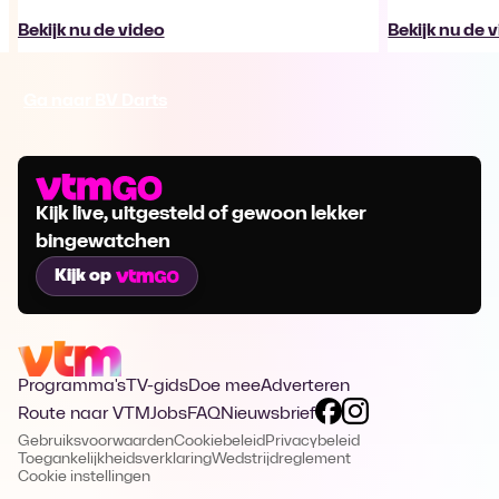
Bekijk nu de video
Bekijk nu de 
Ga naar BV Darts
Kijk live, uitgesteld of gewoon lekker
bingewatchen
Kijk op
Programma's
TV-gids
Doe mee
Adverteren
Route naar VTM
Jobs
FAQ
Nieuwsbrief
Gebruiksvoorwaarden
Cookiebeleid
Privacybeleid
Toegankelijkheidsverklaring
Wedstrijdreglement
Cookie instellingen