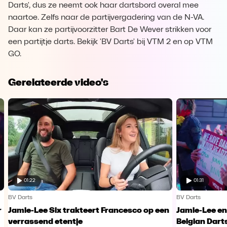
Darts', dus ze neemt ook haar dartsbord overal mee
naartoe. Zelfs naar de partijvergadering van de N-VA.
Daar kan ze partijvoorzitter Bart De Wever strikken voor
een partijtje darts. Bekijk 'BV Darts' bij VTM 2 en op VTM
GO.
Gerelateerde video's
01:22
01:31
BV Darts
BV Darts
r
Jamie-Lee Six trakteert Francesco op een
Jamie-Lee e
verrassend etentje
Belgian Dart