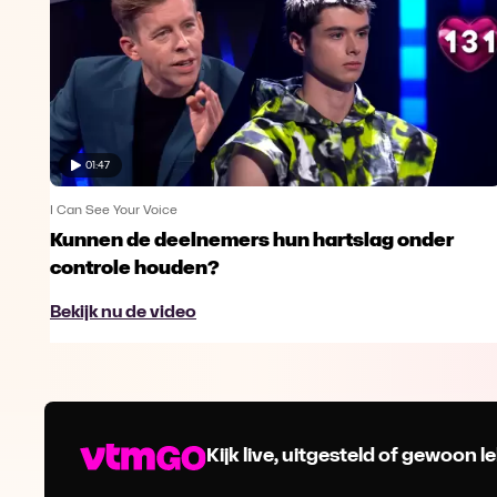
01:47
I Can See Your Voice
Kunnen de deelnemers hun hartslag onder
controle houden?
Bekijk nu de video
Kijk live, uitgesteld of gewoon