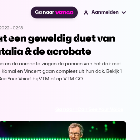
Ga naar
Aanmelden
.2022
-
02:18
t een geweldig duet van
talia & de acrobate
ia en de acrobate zingen de pannen van het dak met
''. Kamal en Vincent gaan compleet uit hun dak. Bekijk 'I
ee Your Voice' bij VTM of op VTM GO.
Ga naar I Can See Your Voice