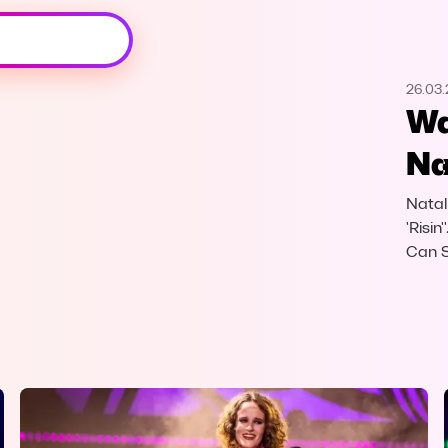
Oeps, browser niet ondersteund
26.03
Voor je onze programma's gaat ontdekken,
Wa
best je browser updaten of hieronder één
van de ondersteunde browsers
Na
downloaden.
Natal
Google Chrome
Download
'Risin
Can S
Firefox
Download
Safari
Download
Microsoft Edge
Download
Opera
Download