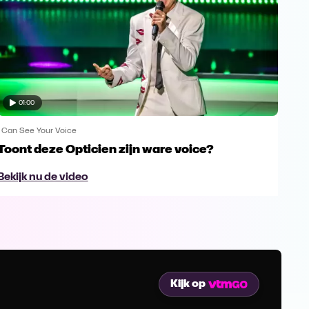
01:00
I Can See Your Voice
I Can
Toont deze Opticien zijn ware voice?
Is 
za
Bekijk nu de video
Bek
Kijk op