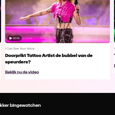
00:55
I Can See Your Voice
Doorprikt Tattoo Artist de bubbel van de
speurders?
Bekijk nu de video
 lekker bingewatchen