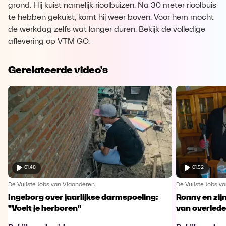
grond. Hij kuist namelijk rioolbuizen. Na 30 meter rioolbuis
te hebben gekuist, komt hij weer boven. Voor hem mocht
de werkdag zelfs wat langer duren. Bekijk de volledige
aflevering op VTM GO.
Gerelateerde video's
01:48
01:52
De Vuilste Jobs van Vlaanderen
De Vuilste Jobs v
Ingeborg over jaarlijkse darmspoeling:
Ronny en zij
"Voelt je herboren"
van overled