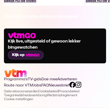
Bekijk nu de video
Bekijk nu de 
Ga naar De Vuilste Jobs van Vlaanderen
Kijk live, uitgesteld of gewoon lekker
bingewatchen
Kijk op
Programma's
TV-gids
Doe mee
Adverteren
Route naar VTM
Jobs
FAQ
Nieuwsbrief
Gebruiksvoorwaarden
Cookiebeleid
Privacybeleid
Toegankelijkheidsverklaring
Wedstrijdreglement
Cookie instellingen