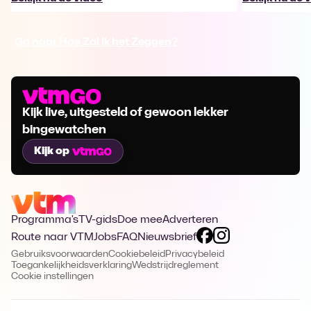
Ga naar Hoe Zal Ik het Zeggen?
Kijk live, uitgesteld of gewoon lekker
bingewatchen
Kijk op
Programma's
TV-gids
Doe mee
Adverteren
Route naar VTM
Jobs
FAQ
Nieuwsbrief
Gebruiksvoorwaarden
Cookiebeleid
Privacybeleid
Toegankelijkheidsverklaring
Wedstrijdreglement
Cookie instellingen