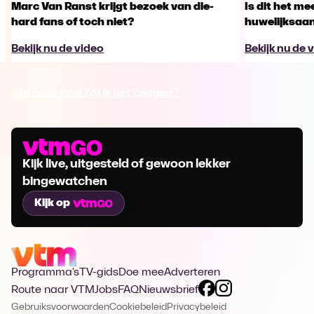
Marc Van Ranst krijgt bezoek van die-
Is dit het m
hard fans of toch niet?
huwelijksaa
Bekijk nu de video
Bekijk nu de 
Ga naar Hoe Zal Ik het Zeggen?
Kijk live, uitgesteld of gewoon lekker
bingewatchen
Kijk op
Programma's
TV-gids
Doe mee
Adverteren
Route naar VTM
Jobs
FAQ
Nieuwsbrief
Gebruiksvoorwaarden
Cookiebeleid
Privacybeleid