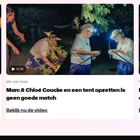
01:38
Ver van Huis
Marc & Chloé Coucke en een tent opzetten is
geen goede match
Bekijk nu de video