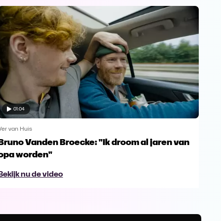
01:04
Ver van Huis
Ver v
Bruno Vanden Broecke: "Ik droom al jaren van
Chl
opa worden"
z'n
Bekijk nu de video
Bek