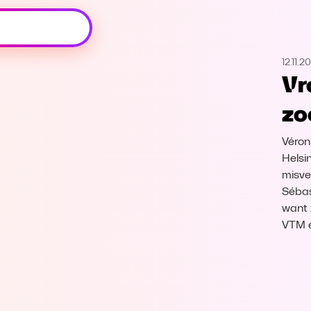
Oeps, browser niet ondersteund
12.11.2
Voor je onze programma's gaat ontdekken,
Vr
best je browser updaten of hieronder één
van de ondersteunde browsers
zo
downloaden.
Véron
Google Chrome
Download
Helsin
misve
Firefox
Download
Sébast
want 
Safari
Download
VTM 
Microsoft Edge
Download
Opera
Download