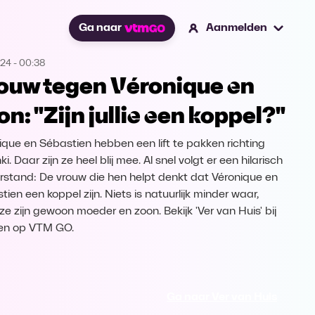
Ga naar
Aanmelden
024
-
00:38
ouw tegen Véronique en
on: "Zijn jullie een koppel?"
ique en Sébastien hebben een lift te pakken richting
ki. Daar zijn ze heel blij mee. Al snel volgt er een hilarisch
rstand: De vrouw die hen helpt denkt dat Véronique en
ien een koppel zijn. Niets is natuurlijk minder waar,
ze zijn gewoon moeder en zoon. Bekijk 'Ver van Huis' bij
en op VTM GO.
Ga naar Ver van Huis