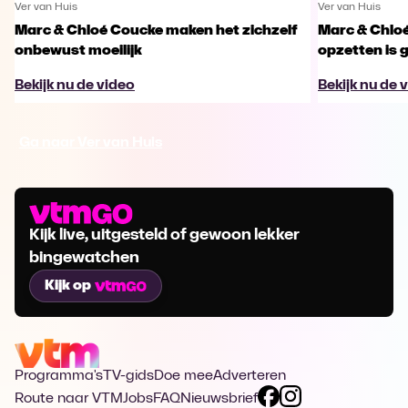
Ver van Huis
Ver van Huis
Marc & Chloé Coucke maken het zichzelf
Marc & Chloé
onbewust moeilijk
opzetten is
Bekijk nu de video
Bekijk nu de 
Ga naar Ver van Huis
Kijk live, uitgesteld of gewoon lekker
bingewatchen
Kijk op
Programma's
TV-gids
Doe mee
Adverteren
Route naar VTM
Jobs
FAQ
Nieuwsbrief