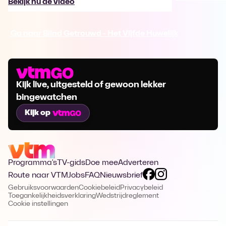
Bekijk nu de video
Ga naar Blind Getrouwd - Het Vijfde Huwelijk
Kijk live, uitgesteld of gewoon lekker
bingewatchen
Kijk op
Programma's
TV-gids
Doe mee
Adverteren
Route naar VTM
Jobs
FAQ
Nieuwsbrief
Gebruiksvoorwaarden
Cookiebeleid
Privacybeleid
Toegankelijkheidsverklaring
Wedstrijdreglement
Cookie instellingen