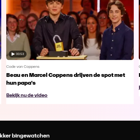
00:53
Code van Coppens
Beau en Marcel Coppens drijven de spot met
hun papa's
Bekijk nu de video
 lekker bingewatchen