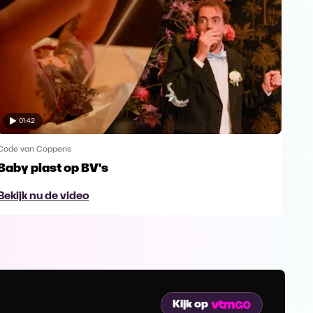
01:42
Code van Coppens
Code
Baby plast op BV's
Daa
voo
Bekijk nu de video
Bek
Kijk op