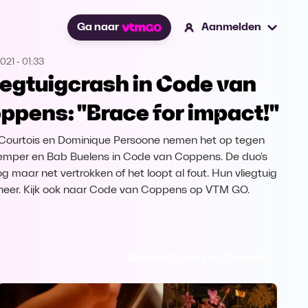
Ga naar
Aanmelden
2021
-
01:33
iegtuigcrash in Code van
ppens: "Brace for impact!"
Courtois en Dominique Persoone nemen het op tegen
emper en Bab Buelens in Code van Coppens. De duo's
og maar net vertrokken of het loopt al fout. Hun vliegtuig
 neer. Kijk ook naar Code van Coppens op VTM GO.
Ga naar Code van Coppens