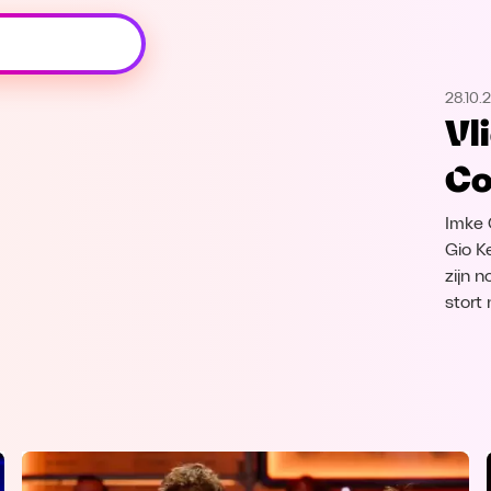
Oeps, browser niet ondersteund
28.10.
Voor je onze programma's gaat ontdekken,
Vl
best je browser updaten of hieronder één
van de ondersteunde browsers
Co
downloaden.
Imke 
Google Chrome
Download
Gio K
zijn n
Firefox
Download
stort
Safari
Download
Microsoft Edge
Download
Opera
Download