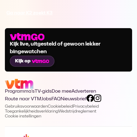
Ga naar K2 zoekt K3
Kijk live, uitgesteld of gewoon lekker
bingewatchen
Kijk op
Programma's
TV-gids
Doe mee
Adverteren
Route naar VTM
Jobs
FAQ
Nieuwsbrief
Gebruiksvoorwaarden
Cookiebeleid
Privacybeleid
Toegankelijkheidsverklaring
Wedstrijdreglement
Cookie instellingen