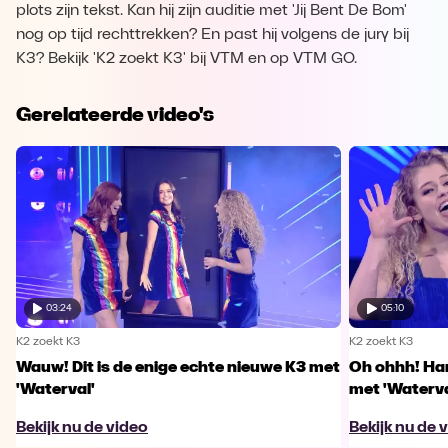
plots zijn tekst. Kan hij zijn auditie met 'Jij Bent De Bom'
nog op tijd rechttrekken? En past hij volgens de jury bij
K3? Bekijk 'K2 zoekt K3' bij VTM en op VTM GO.
Gerelateerde video's
03:24
05:10
K2 zoekt K3
K2 zoekt K3
Wauw! Dit is de enige echte nieuwe K3 met
Oh ohhh! Han
'Waterval'
met 'Waterva
Bekijk nu de video
Bekijk nu de 