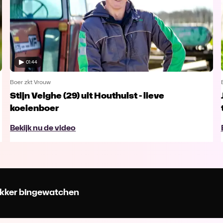
01:44
Boer zkt Vrouw
Stijn Velghe (29) uit Houthulst - lieve
koeienboer
Bekijk nu de video
 lekker bingewatchen