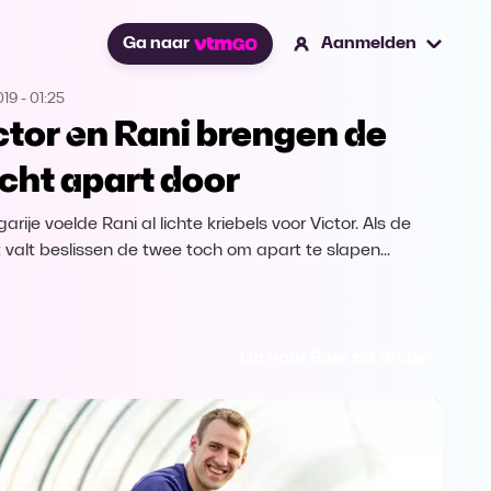
Ga naar
Aanmelden
019
-
01:25
ctor en Rani brengen de
cht apart door
garije voelde Rani al lichte kriebels voor Victor. Als de
 valt beslissen de twee toch om apart te slapen...
Ga naar Boer zkt Vrouw