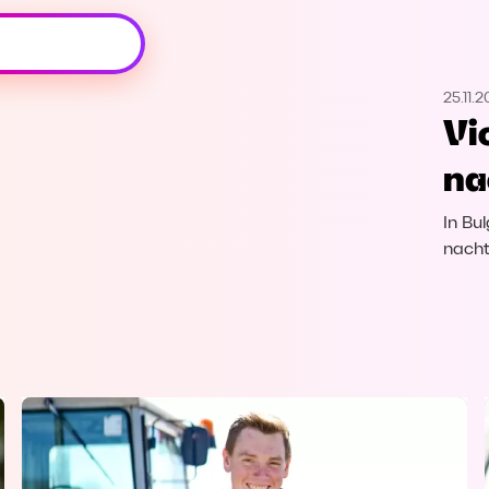
Oeps, browser niet ondersteund
25.11.2
Voor je onze programma's gaat ontdekken,
Vi
best je browser updaten of hieronder één
van de ondersteunde browsers
na
downloaden.
In Bul
Google Chrome
Download
nacht
Firefox
Download
Safari
Download
Microsoft Edge
Download
Opera
Download