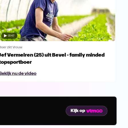
01:47
Boer zkt Vrouw
Boer
Jef Vermeiren (25) uit Bevel - family minded
Jop
topsportboer
avo
Bekijk nu de video
Bek
Kijk op