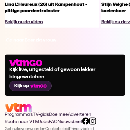
Lina L'Heureux (26) uit Kampenhout -
Stijn Velghe 
pittige paardentrainster
koeienboer
Bekijk nu de video
Bekijk nu de 
Ga naar Boer zkt vrouw
Kijk live, uitgesteld of gewoon lekker
bingewatchen
Kijk op
Programma's
TV-gids
Doe mee
Adverteren
Route naar VTM
Jobs
FAQ
Nieuwsbrief
Gebruiksvoorwaarden
Cookiebeleid
Privacybeleid