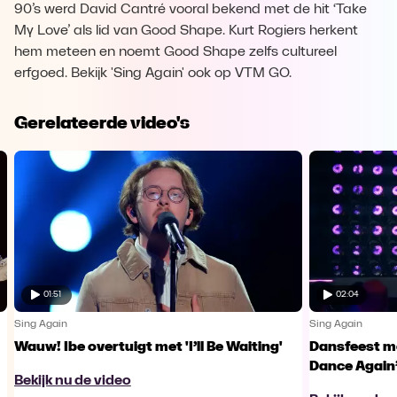
90’s werd David Cantré vooral bekend met de hit ‘Take
My Love’ als lid van Good Shape. Kurt Rogiers herkent
hem meteen en noemt Good Shape zelfs cultureel
erfgoed. Bekijk 'Sing Again' ook op VTM GO.
Gerelateerde video's
01:51
02:04
Sing Again
Sing Again
Wauw! Ibe overtuigt met 'I’ll Be Waiting'
Dansfeest m
Dance Again
Bekijk nu de video