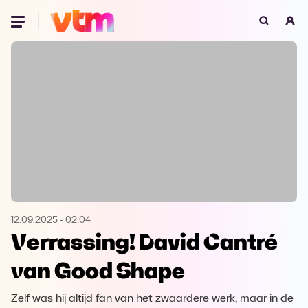
Oeps, browser niet ondersteund
Voor je onze programma's gaat ontdekken,
best je browser updaten of hieronder één
van de ondersteunde browsers
downloaden.
Google Chrome
Download
Firefox
Download
Safari
Download
12.09.2025
-
02:04
Verrassing! David Cantré
Microsoft Edge
Download
van Good Shape
Opera
Download
Zelf was hij altijd fan van het zwaardere werk, maar in de