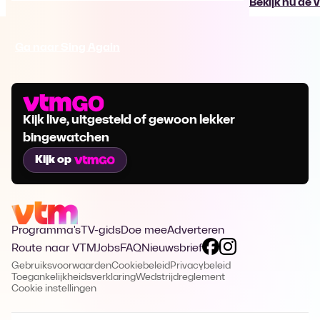
Bekijk nu de 
Ga naar Sing Again
Kijk live, uitgesteld of gewoon lekker
bingewatchen
Kijk op
Programma's
TV-gids
Doe mee
Adverteren
Route naar VTM
Jobs
FAQ
Nieuwsbrief
Gebruiksvoorwaarden
Cookiebeleid
Privacybeleid
Toegankelijkheidsverklaring
Wedstrijdreglement
Cookie instellingen