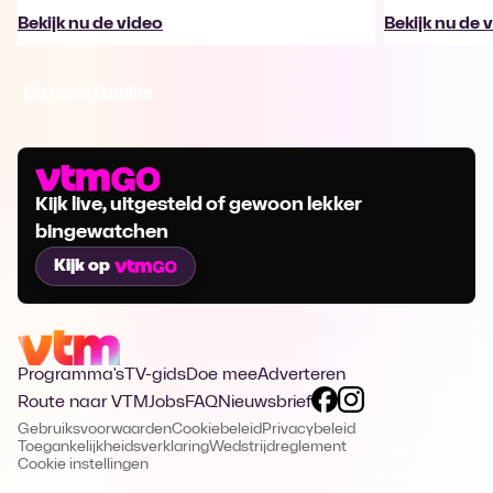
Bekijk nu de video
Bekijk nu de 
Ga naar Familie
Kijk live, uitgesteld of gewoon lekker
bingewatchen
Kijk op
Programma's
TV-gids
Doe mee
Adverteren
Route naar VTM
Jobs
FAQ
Nieuwsbrief
Gebruiksvoorwaarden
Cookiebeleid
Privacybeleid
Toegankelijkheidsverklaring
Wedstrijdreglement
Cookie instellingen