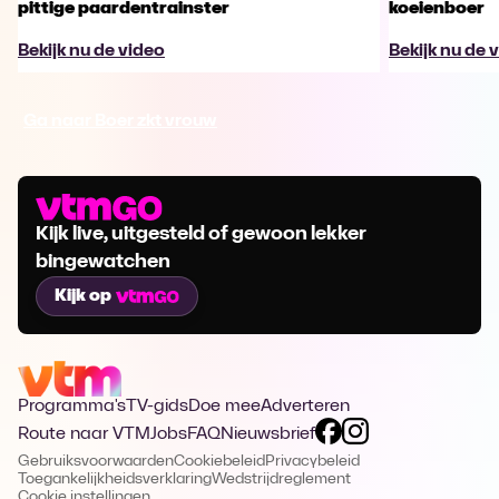
pittige paardentrainster
koeienboer
Bekijk nu de video
Bekijk nu de 
Ga naar Boer zkt vrouw
Kijk live, uitgesteld of gewoon lekker
bingewatchen
Kijk op
Programma's
TV-gids
Doe mee
Adverteren
Route naar VTM
Jobs
FAQ
Nieuwsbrief
Gebruiksvoorwaarden
Cookiebeleid
Privacybeleid
Toegankelijkheidsverklaring
Wedstrijdreglement
Cookie instellingen