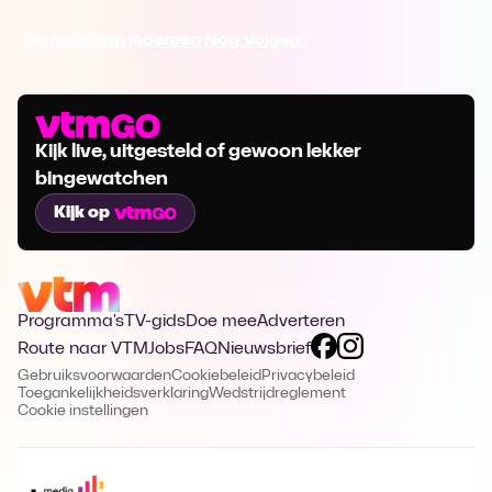
Ga naar Kan Iedereen Nog Volgen?
Kijk live, uitgesteld of gewoon lekker
bingewatchen
Kijk op
Programma's
TV-gids
Doe mee
Adverteren
Route naar VTM
Jobs
FAQ
Nieuwsbrief
Gebruiksvoorwaarden
Cookiebeleid
Privacybeleid
Toegankelijkheidsverklaring
Wedstrijdreglement
Cookie instellingen