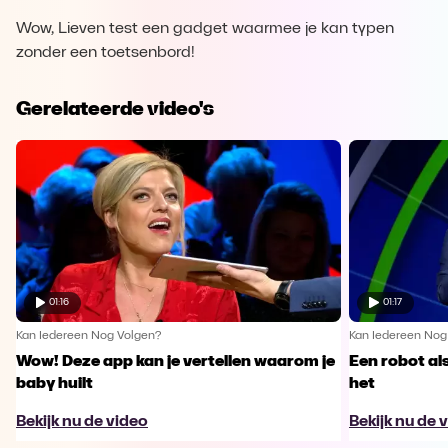
Wow, Lieven test een gadget waarmee je kan typen
zonder een toetsenbord!
Gerelateerde video's
01:16
01:17
Kan Iedereen Nog Volgen?
Kan Iedereen Nog
Wow! Deze app kan je vertellen waarom je
Een robot al
baby huilt
het
Bekijk nu de video
Bekijk nu de 