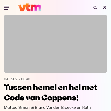
Oeps, browser niet ondersteund
Voor je onze programma's gaat ontdekken,
best je browser updaten of hieronder één
van de ondersteunde browsers
downloaden.
Google Chrome
Download
Firefox
Download
Safari
Download
04.11.2021
-
03:40
Tussen hemel en hel met
Microsoft Edge
Download
Code van Coppens!
Opera
Download
Matteo Simoni & Bruno Vanden Broecke en Ruth