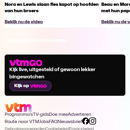
Nora en Lewis slaan fles kapot op hoofden
Beau en Marc
van hun broers
met hun pap
Bekijk nu de video
Bekijk nu de 
Ga naar Code van Coppens
Kijk live, uitgesteld of gewoon lekker
bingewatchen
Kijk op
Programma's
TV-gids
Doe mee
Adverteren
Route naar VTM
Jobs
FAQ
Nieuwsbrief
Gebruiksvoorwaarden
Cookiebeleid
Privacybeleid