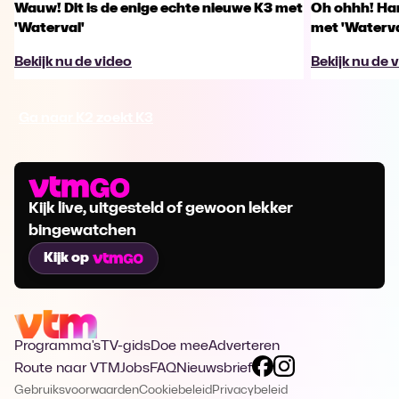
Wauw! Dit is de enige echte nieuwe K3 met
Oh ohhh! Han
'Waterval'
met 'Waterva
Bekijk nu de video
Bekijk nu de 
Ga naar K2 zoekt K3
Kijk live, uitgesteld of gewoon lekker
bingewatchen
Kijk op
Programma's
TV-gids
Doe mee
Adverteren
Route naar VTM
Jobs
FAQ
Nieuwsbrief
Gebruiksvoorwaarden
Cookiebeleid
Privacybeleid