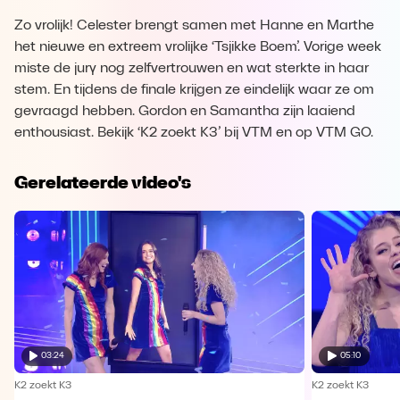
Zo vrolijk! Celester brengt samen met Hanne en Marthe
het nieuwe en extreem vrolijke ‘Tsjikke Boem’. Vorige week
miste de jury nog zelfvertrouwen en wat sterkte in haar
stem. En tijdens de finale krijgen ze eindelijk waar ze om
gevraagd hebben. Gordon en Samantha zijn laaiend
enthousiast. Bekijk ‘K2 zoekt K3’ bij VTM en op VTM GO.
Gerelateerde video's
03:24
05:10
K2 zoekt K3
K2 zoekt K3