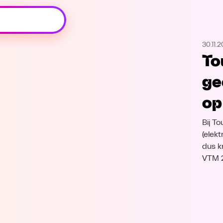
Oeps, browser niet ondersteund
30.11.2
Voor je onze programma's gaat ontdekken,
To
best je browser updaten of hieronder één
van de ondersteunde browsers
ge
downloaden.
op
Google Chrome
Download
Bij T
Firefox
Download
(elekt
dus kr
VTM 
Safari
Download
Microsoft Edge
Download
Opera
Download