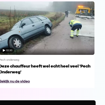
02:30
Pech onderweg
Pech
Deze chauffeur heeft wel echt heel veel 'Pech
In 
Onderweg'
ing
Bekijk nu de video
Bek