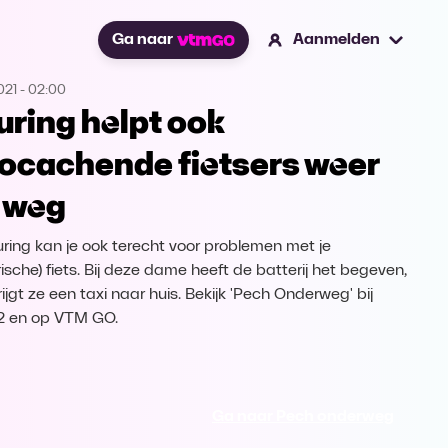
Ga naar
Aanmelden
021
-
02:00
uring helpt ook
ocachende fietsers weer
 weg
ouring kan je ook terecht voor problemen met je
rische) fiets. Bij deze dame heeft de batterij het begeven,
ijgt ze een taxi naar huis. Bekijk 'Pech Onderweg' bij
2 en op VTM GO.
Ga naar Pech onderweg