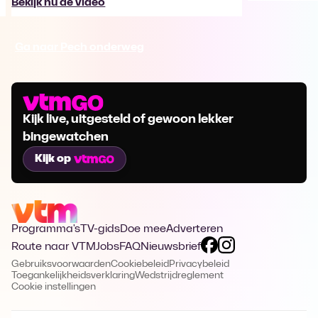
Bekijk nu de video
Ga naar Pech onderweg
Kijk live, uitgesteld of gewoon lekker
bingewatchen
Kijk op
Programma's
TV-gids
Doe mee
Adverteren
Route naar VTM
Jobs
FAQ
Nieuwsbrief
Gebruiksvoorwaarden
Cookiebeleid
Privacybeleid
Toegankelijkheidsverklaring
Wedstrijdreglement
Cookie instellingen