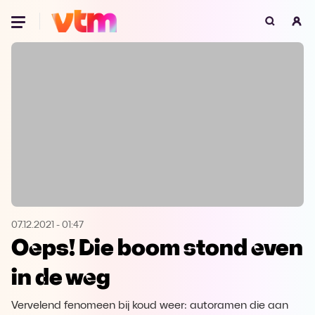
Oeps, browser niet ondersteund
Voor je onze programma's gaat ontdekken,
best je browser updaten of hieronder één
van de ondersteunde browsers
downloaden.
Google Chrome
Download
Firefox
Download
Safari
Download
07.12.2021
-
01:47
Oeps! Die boom stond even
Microsoft Edge
Download
in de weg
Opera
Download
Vervelend fenomeen bij koud weer: autoramen die aan