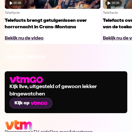
00:36
00:36
Telefacts
Telefacts
Telefacts brengt getuigenissen over
Telefacts ove
horrornacht in Crans-Montana
van de toek
Bekijk nu de video
Bekijk nu de 
Ga naar Telefacts
Kijk live, uitgesteld of gewoon lekker
bingewatchen
Kijk op