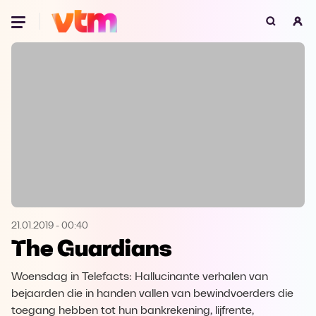
Oeps, browser niet ondersteund
Voor je onze programma's gaat ontdekken,
best je browser updaten of hieronder één
van de ondersteunde browsers
downloaden.
Google Chrome
Download
Firefox
Download
Safari
Download
21.01.2019
-
00:40
The Guardians
Microsoft Edge
Download
Woensdag in Telefacts: Hallucinante verhalen van
Opera
Download
bejaarden die in handen vallen van bewindvoerders die
toegang hebben tot hun bankrekening, lijfrente,