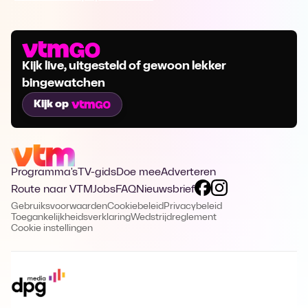
Kijk live, uitgesteld of gewoon lekker
bingewatchen
Kijk op
Programma's
TV-gids
Doe mee
Adverteren
Route naar VTM
Jobs
FAQ
Nieuwsbrief
Gebruiksvoorwaarden
Cookiebeleid
Privacybeleid
Toegankelijkheidsverklaring
Wedstrijdreglement
Cookie instellingen