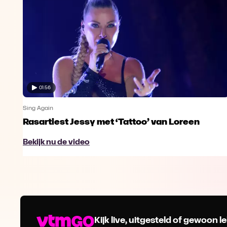
01:56
Sing Again
Rasartiest Jessy met ‘Tattoo’ van Loreen
Bekijk nu de video
Kijk live, uitgesteld of gewoon