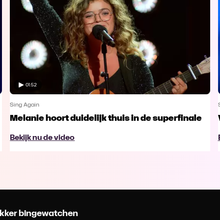
01:52
Sing Again
Melanie hoort duidelijk thuis in de superfinale
Bekijk nu de video
 lekker bingewatchen