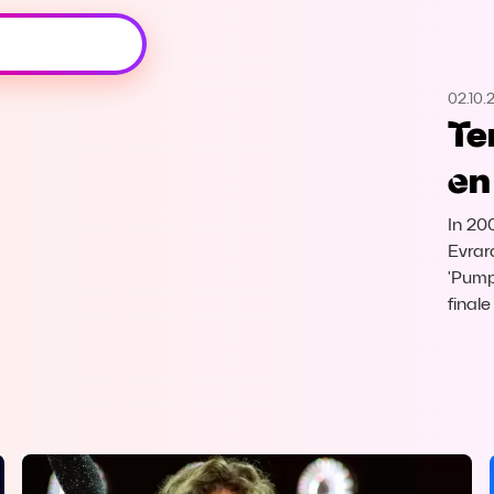
Oeps, browser niet ondersteund
02.10.
Voor je onze programma's gaat ontdekken,
Te
best je browser updaten of hieronder één
van de ondersteunde browsers
en
downloaden.
In 20
Google Chrome
Download
Evrar
'Pump 
Firefox
Download
final
Safari
Download
Microsoft Edge
Download
Opera
Download