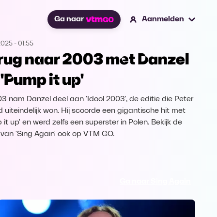
Ga naar
Aanmelden
2025
-
01:55
rug naar 2003 met Danzel
 'Pump it up'
03 nam Danzel deel aan 'Idool 2003', de editie die Peter
d uiteindelijk won. Hij scoorde een gigantische hit met
it up' en werd zelfs een superster in Polen. Bekijk de
e van 'Sing Again' ook op VTM GO.
Ga naar Sing Again