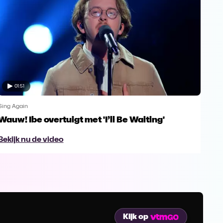
01:51
Sing Again
Sing
Wauw! Ibe overtuigt met 'I’ll Be Waiting'
Dan
Dan
Bekijk nu de video
Bek
Kijk op