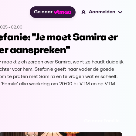
Ga naar
Aanmelden
2025
-
02:00
efanie: "Je moet Samira er
er aanspreken"
 maakt zich zorgen over Samira, want ze houdt duidelijk
achter voor hem. Stefanie geeft haar vader de goede
om te praten met Samira en te vragen wat er scheelt.
k 'Familie' elke weekdag om 20:00 bij VTM en op VTM
Ga naar Familie