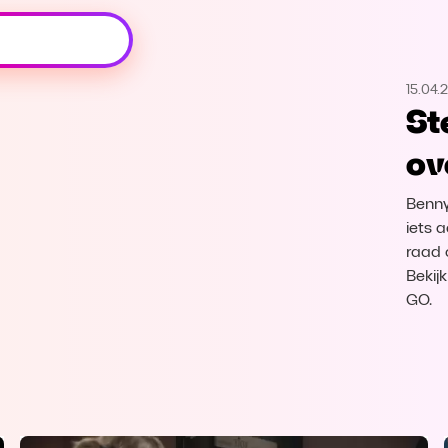
Oeps, browser niet ondersteund
15.04.
Voor je onze programma's gaat ontdekken,
St
best je browser updaten of hieronder één
van de ondersteunde browsers
ov
downloaden.
Benny
Google Chrome
Download
iets 
raad 
Firefox
Download
Bekij
GO.
Safari
Download
Microsoft Edge
Download
Opera
Download