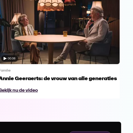
00:38
Familie
Famil
Annie Geeraerts: de vrouw van alle generaties
Ann
lee
Bekijk nu de video
Bek