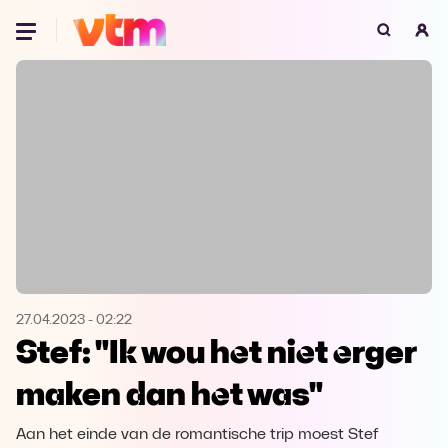
Oeps, browser niet ondersteund
Voor je onze programma's gaat ontdekken,
best je browser updaten of hieronder één
van de ondersteunde browsers
downloaden.
Google Chrome
Download
Firefox
Download
Safari
Download
27.04.2023
-
02:22
Stef: "Ik wou het niet erger
Microsoft Edge
Download
maken dan het was"
Opera
Download
Aan het einde van de romantische trip moest Stef