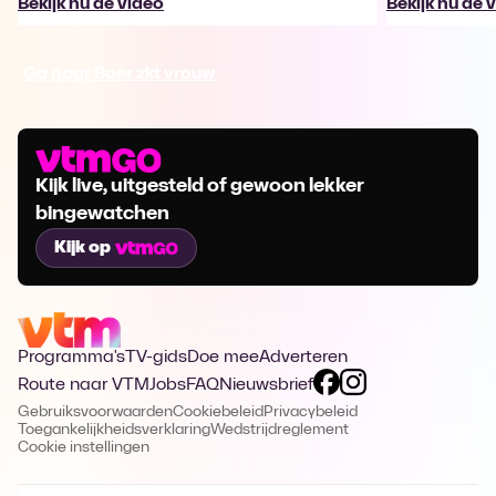
Bekijk nu de video
Bekijk nu de 
Ga naar Boer zkt vrouw
Kijk live, uitgesteld of gewoon lekker
bingewatchen
Kijk op
Programma's
TV-gids
Doe mee
Adverteren
Route naar VTM
Jobs
FAQ
Nieuwsbrief
Gebruiksvoorwaarden
Cookiebeleid
Privacybeleid
Toegankelijkheidsverklaring
Wedstrijdreglement
Cookie instellingen